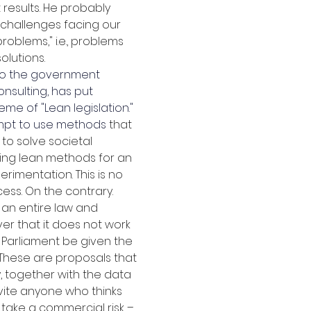
results. He probably 
e challenges facing our 
oblems," i.e., problems 
olutions.
to the government 
onsulting, has put 
e of "Lean legislation." 
mpt to use methods
 that 
to solve societal 
sing lean methods for an 
erimentation. This is no 
cess. On the contrary. 
g an entire law and 
ver that it does not work 
Parliament be given the 
 These are proposals that 
, together with the data 
vite anyone who thinks 
 take a commercial risk – 