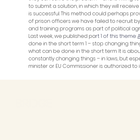
to submit a solution, in which they will receive a
is successful. This method could perhaps pro
of prison officers we have failed to recruit by
and training programs as part of political a
Last week, we published pa
rt 1 of this theme: 
A
done in the short term 1 – stop changing thing
what can be done in the short term. It is abo
constantly changing things – in laws, but espec
minister or EU Commissioner is authorized to i
Bridge Consulting A/S
Købmagergade 11
1150 København K