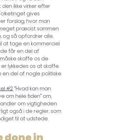
den ikke virker efter 
olketinget gives 
t er forslag, hvor man 
 meget præcist sammen 
og så opfordrer alle, 
til at tage en kommerciel 
de får en del af 
 måske skaffe os de 
r lykkedes os at skaffe 
en del af nogle politiske 
kel #2
: ”Hvad kan man 
e om hele tiden” om, 
handler om vigtigheden 
ligt også i de regler, som 
get til at udstede.  
 done in 