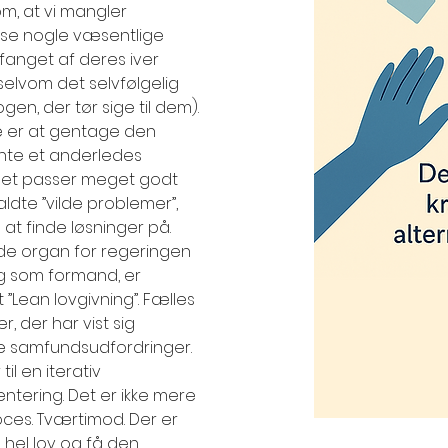
m, at vi mangler 
løse nogle væsentlige 
fanget af deres iver 
 selvom det selvfølgelig 
ogen, der tør sige til dem).
ge er at gentage den 
te et anderledes 
n det passer meget godt 
te ”vilde problemer”, 
at finde løsninger på.
e organ for regeringen 
ng som formand, er 
ean lovgivning”. Fælles 
 der har vist sig 
øse samfundsudfordringer. 
l en iterativ 
tering. Det er ikke mere 
oces. Tværtimod. Der er 
 hel lov og få den 