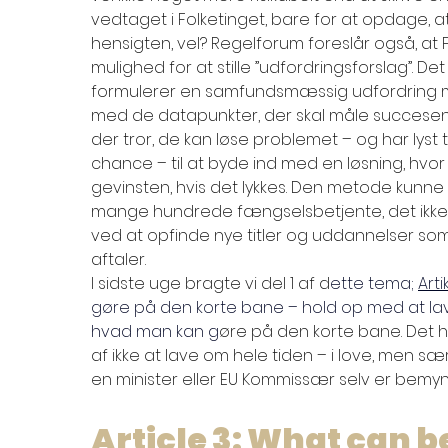
vedtaget i Folketinget, bare for at opdage, at 
hensigten, vel? Regelforum foreslår også, at F
mulighed for at stille ”udfordringsforslag”. De
formulerer en samfundsmæssig udfordring
med de datapunkter, der skal måle succesen, 
der tror, de kan løse problemet – og har lyst 
chance – til at byde ind med en løsning, hvor 
gevinsten, hvis det lykkes. Den metode kunne
mange hundrede fængselsbetjente, det ikke e
ved at opfinde nye titler og uddannelser som 
aftaler.
I sidste uge bragte vi del 1 af d
ette tema; 
Arti
gøre på den korte bane – hold op med at lav
hvad man kan g
øre på den korte bane. Det 
af ikke at lave om hele tiden – i love, men sær
en minister eller EU Kommissær selv er bemyndi
Article 3: What can be