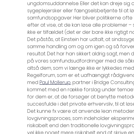
ungdomsuddannelse. Eller det kan dreje sig o
sygeplejersker eller fængselsbetjente til at 
samfundsopgaver. Her bliver politikerne ofte 
efter at vise, at de kan løse alle problemer –
ikke er tilfældet (det er der bare ikke rigtigt n
Det påstås, at Einstein har udtalt, at sindssy
samme handling om og om igen og så forven
resultat. Det har han sikkert aldrig sagt, me
på vores samfundsudfordringer med de såkald
altså dem, som vi længe ikke er lykkedes med 
Regelforum, som er et uafhængigt rådgivend
med
Paul Mollerup
, 
partner i Bridge Consulti
kommet med en række forslag under temaet ”L
for dem er, at de forsøger at benytte metoder,
succesfulde i det private erhvervsliv, til at l
Det kunne fx være at anvende lean metoder ti
lovgivningsproces, som indeholder eksperimen
risikabelt end den traditionelle lovgivningspr
vel ikke noget mere risikabelt end at skrive en