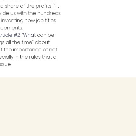
 share of the profits if it 
vide us with the hundreds 
 inventing new job titles 
greements.
rticle #2:
 "Wha
t can be 
s all the time" about 
ut the importance of not 
ially in the rules that a 
ssue. 