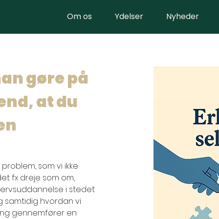
Om os
Ydelser
Nyheder
an gøre på 
end, at du 
en
problem, som vi ikke 
det fx dreje som om, 
vervsuddannelse i stedet 
 samtidig hvordan vi 
gang gennemfører en 