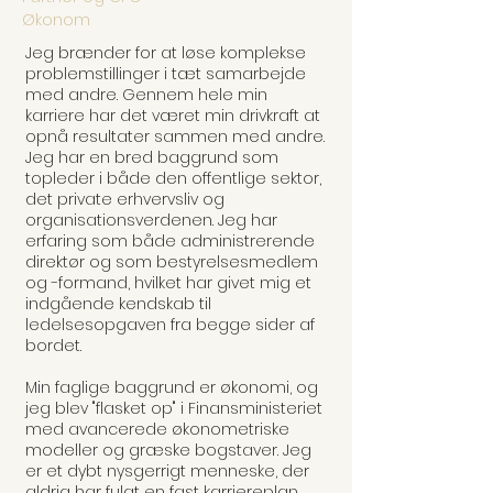
Økonom
Jeg brænder for at løse komplekse
problemstillinger i tæt samarbejde
med andre. Gennem hele min
karriere har det været min drivkraft at
opnå resultater sammen med andre.
Jeg har en bred baggrund som
topleder i både den offentlige sektor,
det private erhvervsliv og
organisationsverdenen. Jeg har
erfaring som både administrerende
direktør og som bestyrelsesmedlem
og -formand, hvilket har givet mig et
indgående kendskab til
ledelsesopgaven fra begge sider af
bordet.
Min faglige baggrund er økonomi, og
jeg blev "flasket op" i Finansministeriet
med avancerede økonometriske
modeller og græske bogstaver. Jeg
er et dybt nysgerrigt menneske, der
aldrig har fulgt en fast karriereplan.