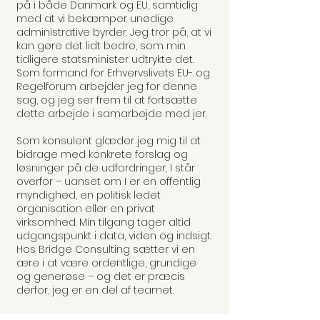
på i både Danmark og EU, samtidig
med at vi bekæmper unødige
administrative byrder. Jeg tror på, at vi
kan gøre det lidt bedre, som min
tidligere statsminister udtrykte det.
Som formand for Erhvervslivets EU- og
Regelforum arbejder jeg for denne
sag, og jeg ser frem til at fortsætte
dette arbejde i samarbejde med jer.
Som konsulent glæder jeg mig til at
bidrage med konkrete forslag og
løsninger på de udfordringer, I står
overfor – uanset om I er en offentlig
myndighed, en politisk ledet
organisation eller en privat
virksomhed. Min tilgang tager altid
udgangspunkt i data, viden og indsigt.
Hos Bridge Consulting sætter vi en
ære i at være ordentlige, grundige
og generøse – og det er præcis
derfor, jeg er en del af teamet.