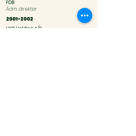
FDB
Adm. direktør
2001-2002
VKR Holding A/S
Afdelingschef
2000-2001
Kulturministeriets Kunststøttekontor
Kontorchef
1997-2000
Kulturministeriets kontor for idræt
og almen kultur
Kontorchef
1997-1997
Finansministeriet
Specialkonsulent
1995-1997