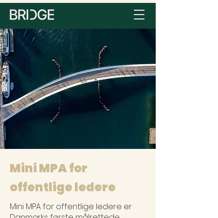
Mini MPA for
offentlige ledere
Mini MPA for offentlige ledere er
Danmarks første målrettede