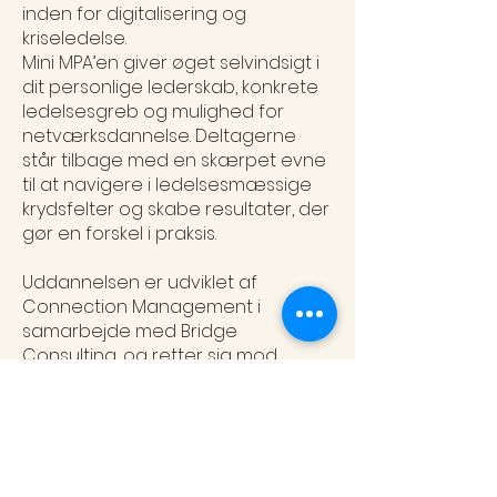
inden for digitalisering og
kriseledelse.
Mini MPA’en giver øget selvindsigt i
dit personlige lederskab, konkrete
ledelsesgreb og mulighed for
netværksdannelse. Deltagerne
står tilbage med en skærpet evne
til at navigere i ledelsesmæssige
krydsfelter og skabe resultater, der
gør en forskel i praksis.
Uddannelsen er udviklet af
Connection Management i
samarbejde med Bridge
Consulting, og retter sig mod
ambitiøse nuværende og
kommende ledere i den offentlige
sektor.
Du kan finde yderligere information