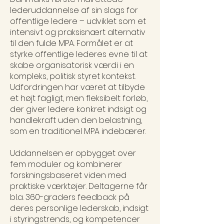
lederuddannelse af sin slags for
offentlige ledere – udviklet som et
intensivt og praksisnært alternativ
til den fulde MPA. Formålet er at
styrke offentlige lederes evne til at
skabe organisatorisk værdi i en
kompleks, politisk styret kontekst.
Udfordringen har været at tilbyde
et højt fagligt, men fleksibelt forløb,
der giver ledere konkret indsigt og
handlekraft uden den belastning,
som en traditionel MPA indebærer.
Uddannelsen er opbygget over
fem moduler og kombinerer
forskningsbaseret viden med
praktiske værktøjer. Deltagerne får
bl.a. 360-graders feedback på
deres personlige lederskab, indsigt
i styringstrends, og kompetencer