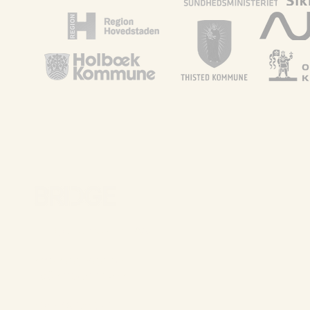
Bridge Consulting A/S
Købmagergade 11
1150 København K
CVR: 43726897