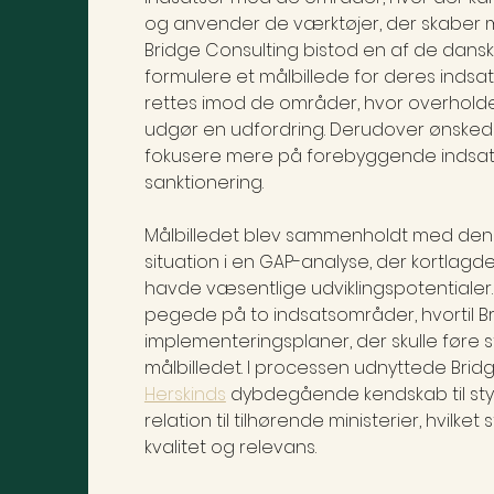
og anvender de værktøjer, der skaber ma
Bridge Consulting bistod en af de dansk
formulere et målbillede for deres indsat
rettes imod de områder, hvor overholde
udgør en udfordring. Derudover ønskede
fokusere mere på forebyggende indsatse
sanktionering.
Målbilledet blev sammenholdt med de
situation i en GAP-analyse, der kortlagde
havde væsentlige udviklingspotentialer
pegede på to indsatsområder, hvortil B
implementeringsplaner, der skulle føre 
målbilledet. I processen udnyttede Bridg
Herskinds
 dybdegående kendskab til styr
relation til tilhørende ministerier, hvilke
kvalitet og relevans.