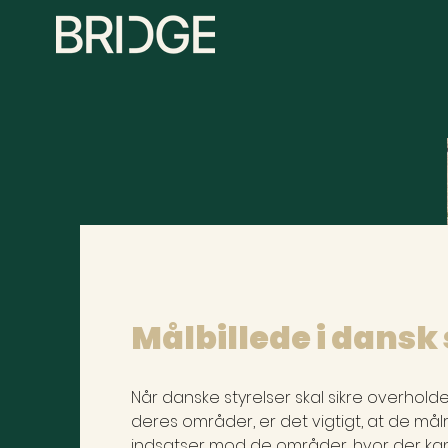
Målbillede i dansk
Når danske styrelser skal sikre overholde
deres områder, er det vigtigt, at de mål
indsatser mod de områder, hvor der kan 