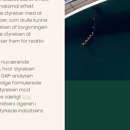
ksimal effekt. 
e styrelser med at 
ser, som skulle kunne 
lsen af lovgivningen 
 styrelsen at 
r frem for reaktiv 
n nuværende 
, hvor styrelsen 
. GAP-analysen 
ridge formulerede 
styrelsen mod 
e særligt 
Emil 
elsers ageren i 
t styrkede indsatsens 