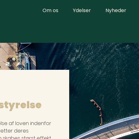
Om os
Ydelser
Nyheder
 styrelse
lse af loven indenfor 
retter deres 
skabes størst effekt, 