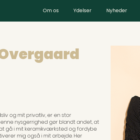
Om os
Ydelser
Nyheder
 Overgaard
n
liv og mit privatliv, er en stor
Denne nysgerrighed gør blandt andet, at
or at gå i mit keramikværksted og fordybe
verer mig også i mit arbejde. Her