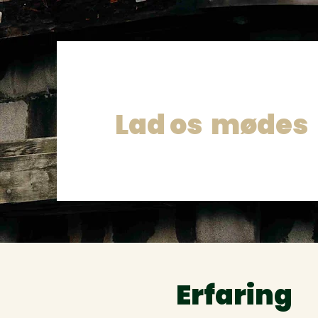
Lad os mødes
Erfaring