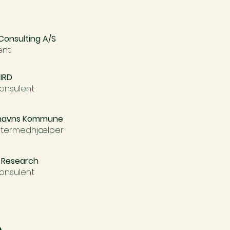
Consulting A/S
ent
BIRD
konsulent
havns Kommune
ntermedhjælper
 Research
konsulent
e