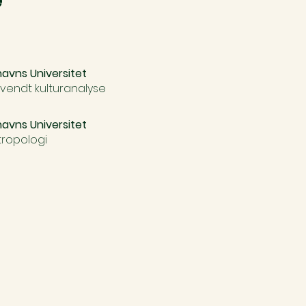
avns Universitet
vendt kulturanalyse
avns Universitet
tropologi