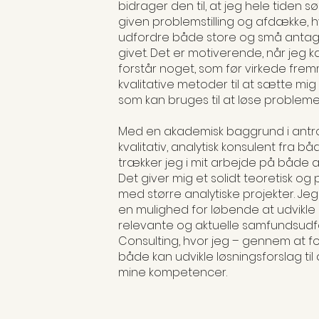
bidrager den til, at jeg hele tiden
given problemstilling og afdække, hv
udfordre både store og små antag
givet. Det er motiverende, når jeg k
forstår noget, som før virkede frem
kvalitative metoder til at sætte mig
som kan bruges til at løse problem
Med en akademisk baggrund i antr
kvalitativ, analytisk konsulent fra b
trækker jeg i mit arbejde på både
Det giver mig et solidt teoretisk o
med større analytiske projekter. Je
en mulighed for løbende at udvikle 
relevante og aktuelle samfundsudfo
Consulting, hvor jeg – gennem at 
både kan udvikle løsningsforslag til
mine kompetencer.