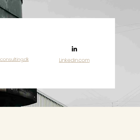
onsulting.dk
Linkedin.com