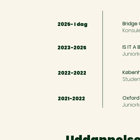
Bridge 
2025- I dag
Konsul
IS IT A 
2023-2025
Junior
Køben
2022-2022
Stude
Oxford
2021-2022
Junior
Uddannels