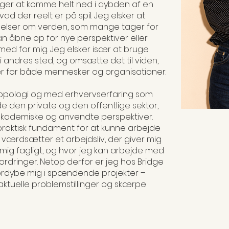
 søger at komme helt ned i dybden af en
ad der reelt er på spil. Jeg elsker at
elser om verden, som mange tager for
an åbne op for nye perspektiver eller
med for mig. Jeg elsker især at bruge
 i andres sted, og omsætte det til viden,
er for både mennesker og organisationer.
opologi og med erhvervserfaring som
åde den private og den offentlige sektor,
 akademiske og anvendte perspektiver.
g praktisk fundament for at kunne arbejde
g værdsætter et arbejdsliv, der giver mig
mig fagligt, og hvor jeg kan arbejde med
rdringer. Netop derfor er jeg hos Bridge
fordybe mig i spændende projekter –
 aktuelle problemstillinger og skærpe